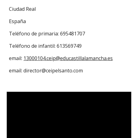
Ciudad Real
España
Teléfono de primaria:
695481707
Teléfono de infantil:
613569749
email:
13000104.ceip@educastillalamancha.es
email: director@ceipelsanto.com