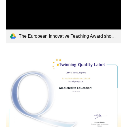
The European Innovative Teaching Award showcases outstanding teaching practices among ErasmusPlus projects. - - Here the awards per programme countr.mp4